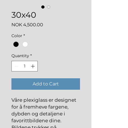
30x40
Price
NOK 4,500.00
Color
*
Quantity
*
Add to Cart
Våre plexiglass er designet
for å fremheve fargene,
dybden og detaljene i
favorittbildene dine.
Bildene trykkes på